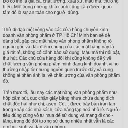
Đó có thể là giá cả, chất lượng, xuất xứ, mẫu mã, thương
hiệu. Một trong những khía cạnh cũng cần được quan
tâm đó là sự an toàn cho người dùng.
Thử đi dạo một vòng vào các cửa hàng chuyên kinh
doanh văn phòng phẩm ở TP Hồ Chí Minh bạn sẽ dễ
dàng bắt gặp các mặt hàng văn phòng phẩm không rõ
nguồn gốc và đặc điểm chung của các mặt hàng này là
giá rất rẻ, không có cảnh báo sử dụng. Mẫu mã thì nổi bật,
thu hút. Các chủ cửa hàng đôi khi cũng không để ý về
chất lượng văn phòng phẩm mình đang kinh doanh, vì họ
thường nhập từ những nguồn quen trước đây và cũng
không ai phản ánh lại về chất lượng của văn phòng phẩm
đó.
Trên thực tế, lâu nay các mặt hàng văn phòng phẩm như
hộp cắm bút, cục chặn giấy bằng nhựa chứa dung dịch
chất độc hại như chì, asen, Cd… được bày bán tràn lan
trong khắp các nhà sách, cửa hàng tạp hoá nhỏ lẻ. Người
tiêu dùng cũng vô tư mua để sử dụng và mang đi cho -
tặng, trong đó đối tượng sử dụng nhiều nhất vẫn là các
em học sinh và dân văn phòng.