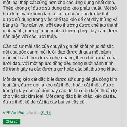
một loại thép cắt cứng hơn cho các ứng dụng nhất định.
Thép không gỉ được sử dụng cho kéo phẫu thuật. Một số
hợp kim màu không tạo ra tia lửa hoặc cản trở từ tính
được sử dụng trong việc chế tạo kéo để cắt dây thừng và
băng từ. Tay cầm và lưỡi dao thường được chế tạo thành
một mảnh, nhưng trong một số trường hợp, tay cầm được
hàn điện với các lưỡi thép.
Cần có sự mài sắc của chuyên gia để khôi phục độ sắc
nét của góc cạnh; mỗi lưỡi dao được đi qua một bánh
mài một cách trơn tru và nhẹ nhàng, theo chiều xoắn của
lưỡi dao, với một áp lực đồng đều trong suốt hành trình
để tránh gây ra các đường gờ hoặc các bất thường khác.
Một dạng kéo cắt đặc biệt được sử dụng để gia công kim
loại tấm, được gọi là kéo cắt thiếc, hoặc cắt thiếc, được
trang bị tay cầm có đòn bẩy cao để tạo điều kiện thuận lợi
cho việc cắt kim loại. Một dạng đặc biệt khác, kéo cắt tỉa,
được thiết kế để cắt tỉa cây bụi và cây cối.
VPP An Phát
vào lúc
01:15
Chia sẻ